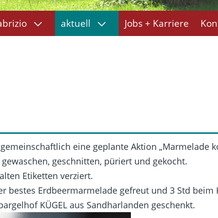
abrizio
aktuell
Jobs + Karriere
Kon
emeinschaftlich eine geplante Aktion „Marmelade k
ewaschen, geschnitten, püriert und gekocht.
en Etiketten verziert.
er bestes Erdbeermarmelade gefreut und 3 Std beim 
Spargelhof KÜGEL aus Sandharlanden geschenkt.