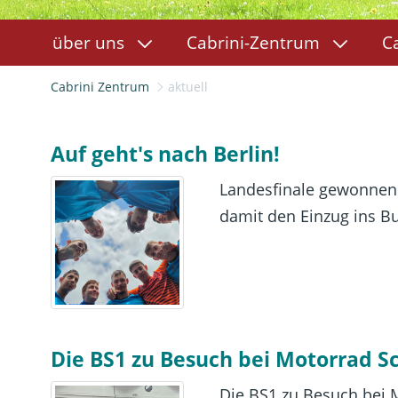
über uns
Cabrini-Zentrum
C
Cabrini Zentrum
aktuell
Auf geht's nach Berlin!
Landesfinale gewonnen 
damit den Einzug ins Bun
Die BS1 zu Besuch bei Motorrad S
Die BS1 zu Besuch bei M