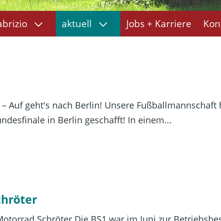
abrizio
aktuell
Jobs + Karriere
Kon
– Auf geht's nach Berlin! Unsere Fußballmannschaft h
desfinale in Berlin geschafft! In einem...
chröter
otorrad Schröter Die BS1 war im Juni zur Betriebsbe