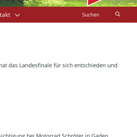
takt
at das Landesfinale für sich entschieden und
sichtigung bei Motorrad Schröter in Gaden.