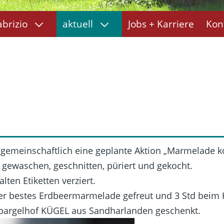
abrizio
aktuell
Jobs + Karriere
Kon
emeinschaftlich eine geplante Aktion „Marmelade k
ewaschen, geschnitten, püriert und gekocht.
en Etiketten verziert.
er bestes Erdbeermarmelade gefreut und 3 Std beim 
Spargelhof KÜGEL aus Sandharlanden geschenkt.