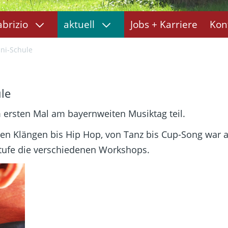
abrizio
aktuell
Jobs + Karriere
Kon
ini-Schule
ule
ersten Mal am bayernweiten Musiktag teil.
len Klängen bis Hip Hop, von Tanz bis Cup-Song war a
stufe die verschiedenen Workshops.