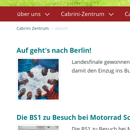
über uns
Cabrini-Zentrum
C
Cabrini Zentrum
aktuell
Auf geht's nach Berlin!
Landesfinale gewonnen 
damit den Einzug ins Bun
Die BS1 zu Besuch bei Motorrad S
Die BS1 zu Besuch bei M