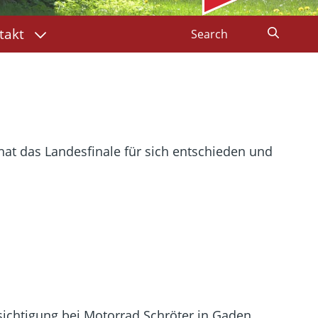
takt
at das Landesfinale für sich entschieden und
sichtigung bei Motorrad Schröter in Gaden.