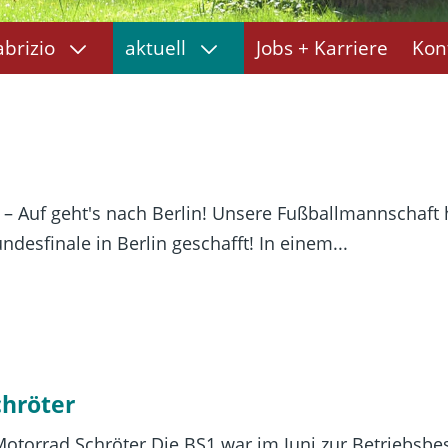
abrizio
aktuell
Jobs + Karriere
Kon
– Auf geht's nach Berlin! Unsere Fußballmannschaft h
desfinale in Berlin geschafft! In einem...
chröter
otorrad Schröter Die BS1 war im Juni zur Betriebsbe