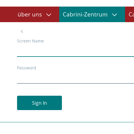
über uns
Cabrini-Zentrum
C
Screen Name
Password
Sign In