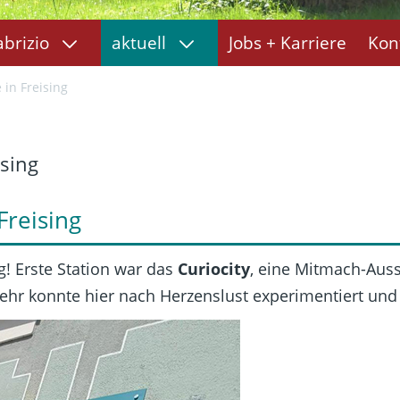
abrizio
aktuell
Jobs + Karriere
Kon
 in Freising
ising
Freising
g! Erste Station war das
Curiocity
, eine Mitmach-Aus
 mehr konnte hier nach Herzenslust experimentiert un