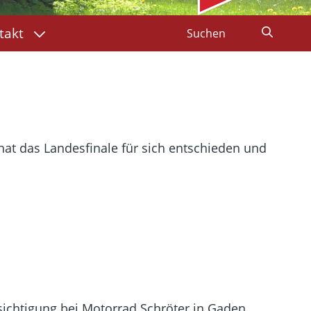
takt
at das Landesfinale für sich entschieden und
sichtigung bei Motorrad Schröter in Gaden.