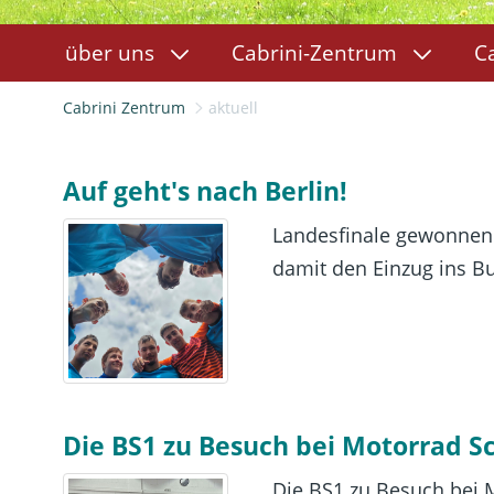
über uns
Cabrini-Zentrum
C
Cabrini Zentrum
aktuell
Auf geht's nach Berlin!
Landesfinale gewonnen 
damit den Einzug ins Bun
Die BS1 zu Besuch bei Motorrad S
Die BS1 zu Besuch bei M