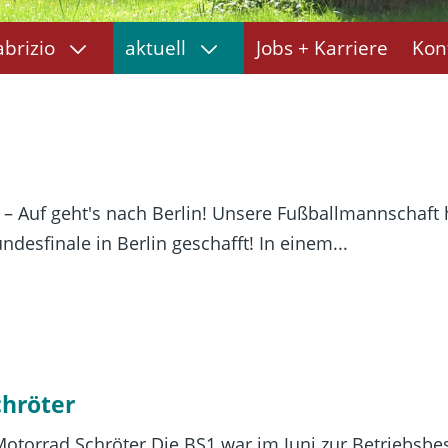
abrizio
aktuell
Jobs + Karriere
Kon
– Auf geht's nach Berlin! Unsere Fußballmannschaft h
desfinale in Berlin geschafft! In einem...
chröter
otorrad Schröter Die BS1 war im Juni zur Betriebsbe