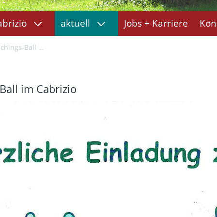
abrizio
aktuell
Jobs + Karriere
Kon
all im Cabrizio
all im Cabrizio