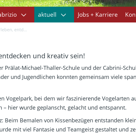
abrizio
aktuell
Jobs + Karriere
Kon
 und kreativ sein!
entdecken und kreativ sein!
er Prälat-Michael-Thaller-Schule und der Cabrini-Sc
 Kinder und Jugendlichen konnten gemeinsam viele spa
den Vogelpark, bei dem wir faszinierende Vogelarten 
 – hier wurde geplanscht, gelacht und entspannt.
kurz: Beim Bemalen von Kissenbezügen entstanden kle
de mit viel Fantasie und Teamgeist gestaltet und ze