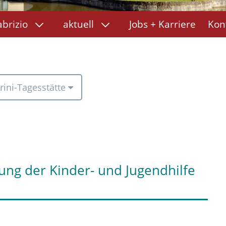
abrizio
aktuell
Jobs + Karriere
Kon
rini-Tagesstätte
tung der Kinder- und Jugendhilfe