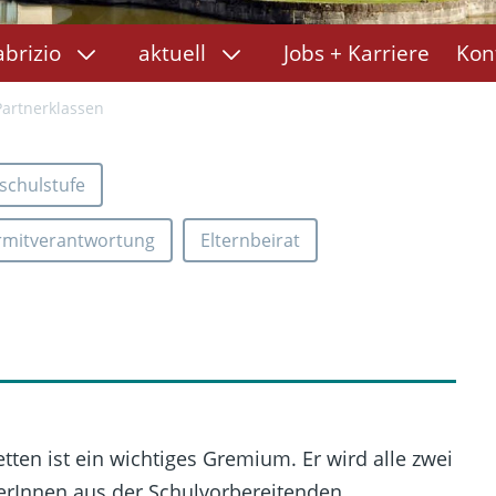
abrizio
aktuell
Jobs + Karriere
Kon
Partnerklassen
schulstufe
rmitverantwortung
Elternbeirat
etten ist ein wichtiges Gremium. Er wird alle zwei
eterInnen aus der Schulvorbereitenden