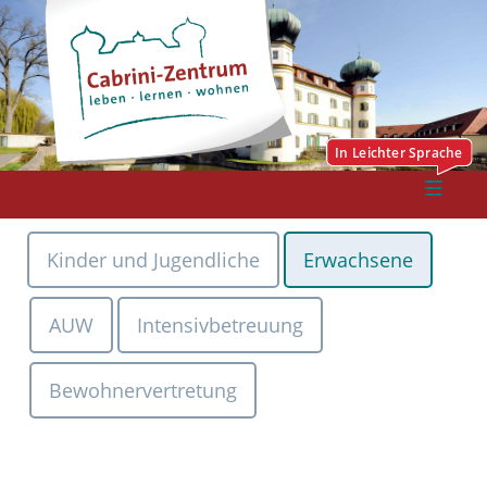
Kinder und Jugendliche
Erwachsene
AUW
Intensivbetreuung
Bewohnervertretung